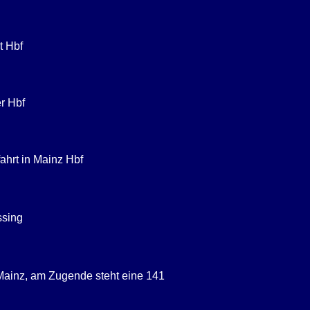
t Hbf
er Hbf
ahrt in Mainz Hbf
ssing
Mainz, am Zugende steht eine 141